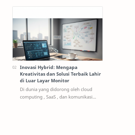
percetakan, memberikan industrial
insight bagi pelaku bisnis. Dengan
integrasi ke…
Inovasi Hybrid: Mengapa
Kreativitas dan Solusi Terbaik Lahir
di Luar Layar Monitor
Di dunia yang didorong oleh cloud
computing , SaaS , dan komunikasi
real-time , setiap individu dan bisnis
didorong untuk menjadi sepenuhnya
digital.…