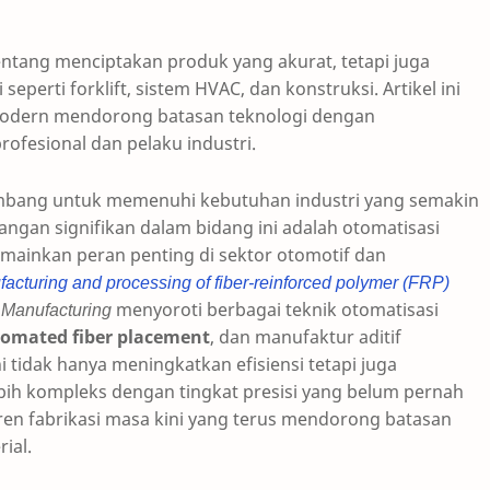
entang menciptakan produk yang akurat, tetapi juga
eperti forklift, sistem HVAC, dan konstruksi. Artikel ini
modern mendorong batasan teknologi dengan
fesional dan pelaku industri.
embang untuk memenuhi kebutuhan industri yang semakin
gan signifikan dalam bidang ini adalah otomatisasi
mainkan peran penting di sektor otomotif dan
acturing
and
processing
of
fiber
-reinforced
polymer
(FRP
)
 Manufacturing
menyoroti berbagai teknik otomatisasi
omated fiber placement
, dan manufaktur aditif
ini tidak hanya meningkatkan efisiensi tetapi juga
h kompleks dengan tingkat presisi yang belum pernah
tren fabrikasi masa kini yang terus mendorong batasan
ial.