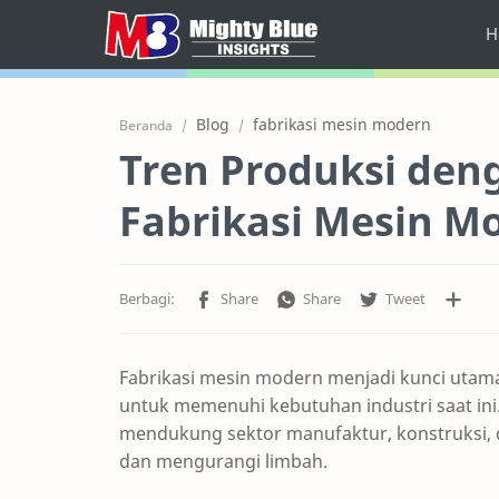
H
Home
Blog
fabrikasi mesin modern
Beranda
About
Tren Produksi deng
Latest Insight
Fabrikasi Mesin M
News & Info
Services
FAQ
Fabrikasi mesin modern menjadi kunci utama 
Contact Us
untuk memenuhi kebutuhan industri saat ini.
mendukung sektor manufaktur, konstruksi, 
dan mengurangi limbah.