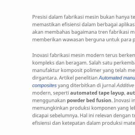
Presisi dalam fabrikasi mesin bukan hanya t
memastikan efisiensi dalam berbagai aplikasi s
akan membahas bagaimana tren fabrikasi 
memberikan wawasan berguna untuk para pro
Inovasi fabrikasi mesin modern terus berk
kompleks dan beragam. Salah satu perkemban
manufaktur komposit polimer yang telah me
dirgantara. Artikel penelitian
Automated
manuf
composites
yang diterbitkan di jurnal
Additive
modern, seperti
automated tape layup
,
aut
menggunakan
powder bed fusion
. Inovasi 
memungkinkan produksi komponen yang lebi
dicapai sebelumnya. Hal ini relevan dengan 
efisiensi dan ketepatan dalam produksi mater